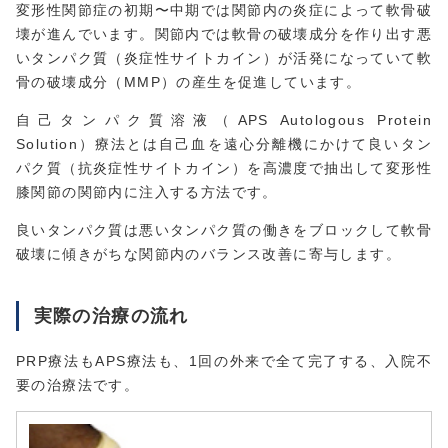
変形性関節症の初期〜中期では関節内の炎症によって軟骨破
壊が進んでいます。関節内では軟骨の破壊成分を作り出す悪
いタンパク質（炎症性サイトカイン）が活発になっていて軟
骨の破壊成分（MMP）の産生を促進しています。
自己タンパク質溶液（APS Autologous Protein
Solution）療法とは自己血を遠心分離機にかけて良いタン
パク質（抗炎症性サイトカイン）を高濃度で抽出して変形性
膝関節の関節内に注入する方法です。
良いタンパク質は悪いタンパク質の働きをブロックして軟骨
破壊に傾きがちな関節内のバランス改善に寄与します。
実際の治療の流れ
PRP療法もAPS療法も、1回の外来で全て完了する、入院不
要の治療法です。