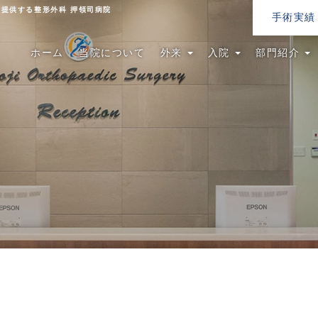
提供する整形外科 押領司病院
手術実績
ホーム
当院について
外来
入院
部門紹介