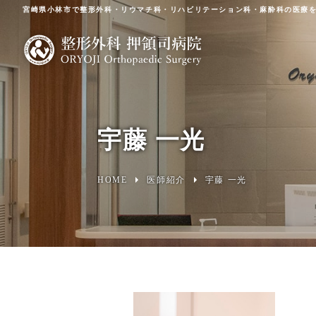
宮崎県小林市で整形外科・リウマチ科・リハビリテーション科・麻酔科の医療を
宇藤 一光
HOME
医師紹介
宇藤 一光