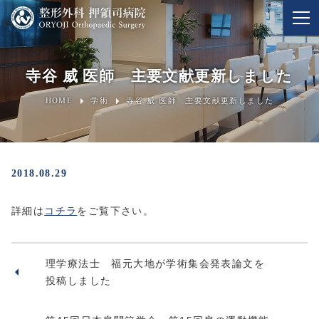
寺谷 威 医師 主要文献更新しました
HOME
学術
寺谷 威 医師 主要文献更新しました
2018.08.29
詳細は
コチラ
をご覧下さい。
理学療法士 福元大地が学術集会発表論文を
投稿しました